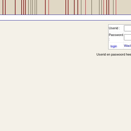
Userid :
Password
:
Wach
Userid en paswoord heef